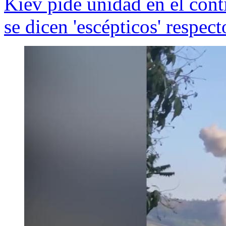
Kiev pide unidad en el cont
se dicen 'escépticos' respe