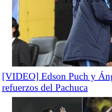
[VIDEO] Edson Puch y Áng
refuerzos del Pachuca