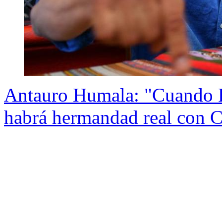
Antauro Humala: "Cuando P
habrá hermandad real con C