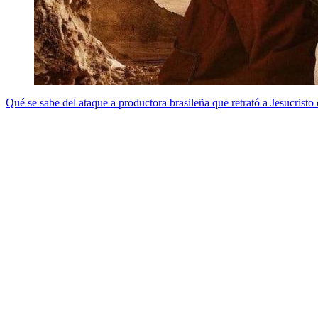
Qué se sabe del ataque a productora brasileña que retrató a Jesucristo