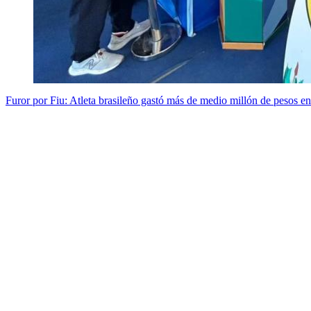
Furor por Fiu: Atleta brasileño gastó más de medio millón de pesos en