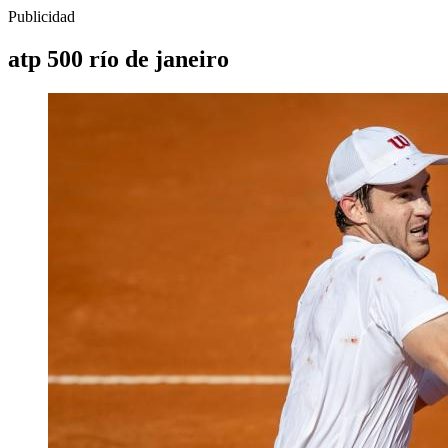
Publicidad
atp 500 río de janeiro