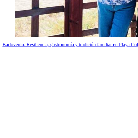
Barlovento: Resiliencia, gastronomía y tradición familiar en Playa Co