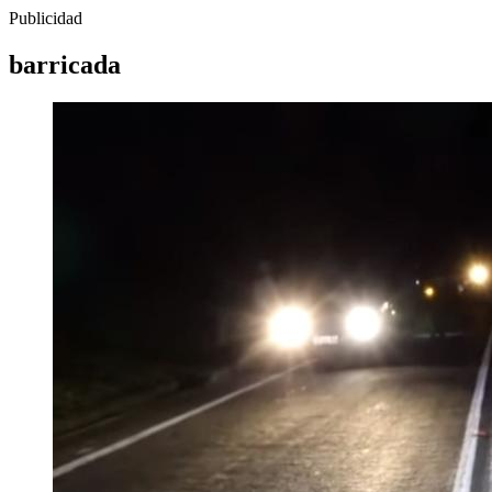
Publicidad
barricada