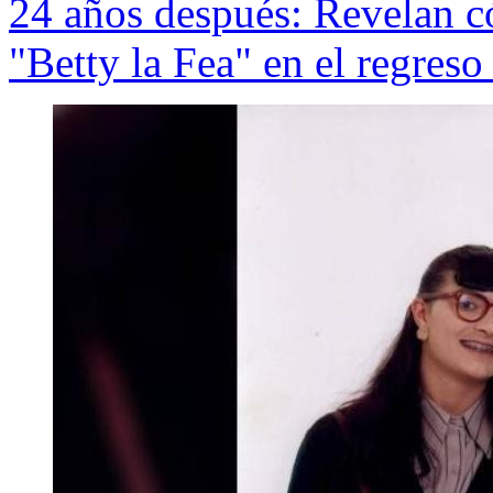
24 años después: Revelan có
"Betty la Fea" en el regreso 