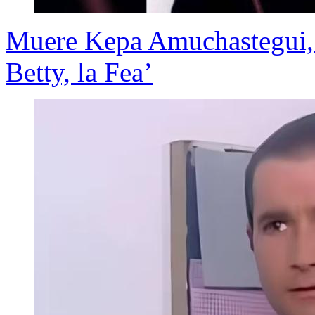
Muere Kepa Amuchastegui, 
Betty, la Fea’