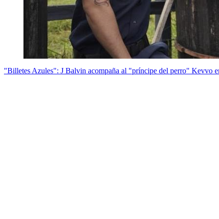
"Billetes Azules": J Balvin acompaña al "príncipe del perro" Kevvo 