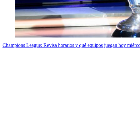
Champions League: Revisa horarios y qué equipos juegan hoy miérco