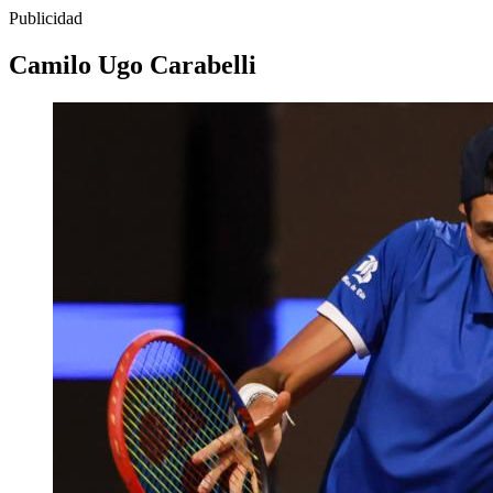
Publicidad
Camilo Ugo Carabelli