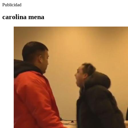
Publicidad
carolina mena