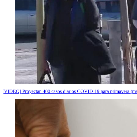
[VIDEO] Proyectan 400 casos diarios COVID-19 para primavera (man