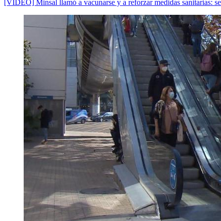
[VIDEO] Minsal llamó a vacunarse y a reforzar medidas sanitarias: se 