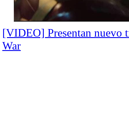
[VIDEO] Presentan nuevo tr
War