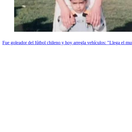
Fue goleador del fútbol chileno y hoy arregla vehículos: "Llega el mu