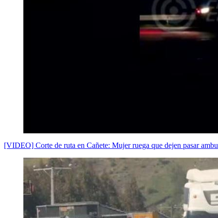
[VIDEO] Corte de ruta en Cañete: Mujer ruega que dejen pasar ambu