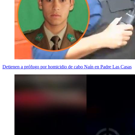
Detienen a prófugo por homicidio de cabo Naín en Padre Las Casas