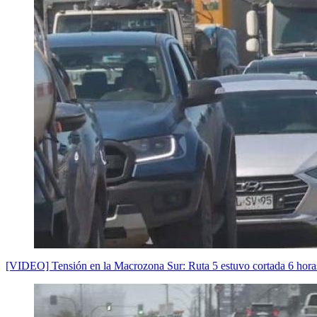
[VIDEO] Tensión en la Macrozona Sur: Ruta 5 estuvo cortada 6 hora