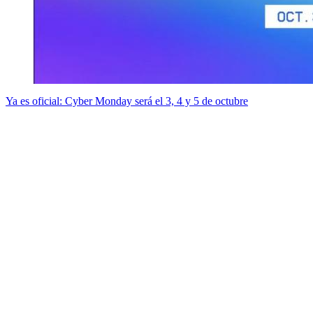
Ya es oficial: Cyber Monday será el 3, 4 y 5 de octubre