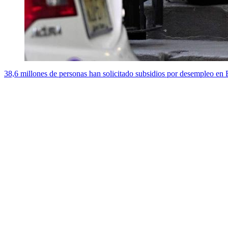
38,6 millones de personas han solicitado subsidios por desempleo en