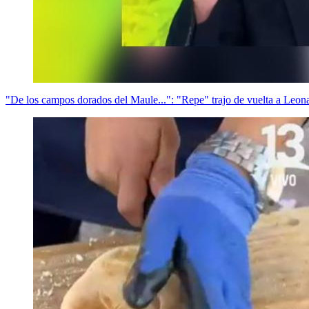
"De los campos dorados del Maule...": "Repe" trajo de vuelta a Leon