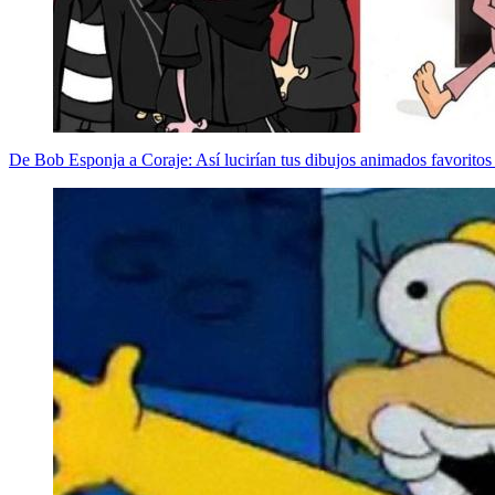
De Bob Esponja a Coraje: Así lucirían tus dibujos animados favoritos 