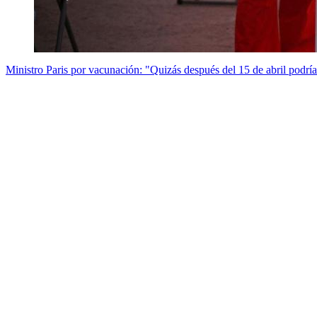
Ministro Paris por vacunación: "Quizás después del 15 de abril podrí