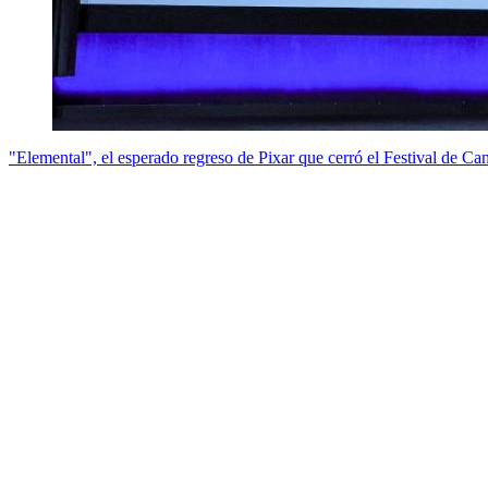
"Elemental", el esperado regreso de Pixar que cerró el Festival de Ca