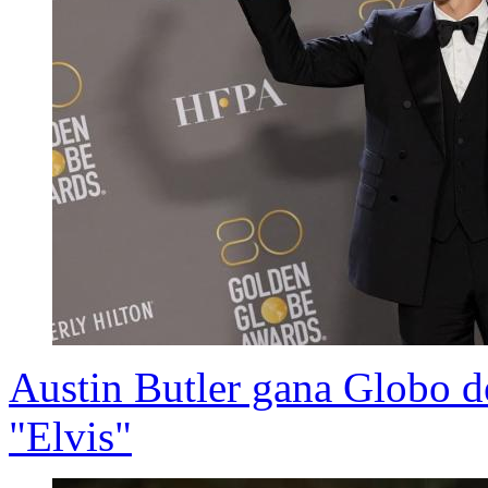
Austin Butler gana Globo d
"Elvis"