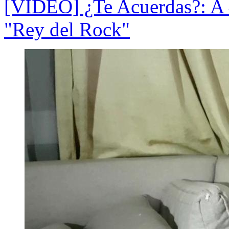
[VIDEO] ¿Te Acuerdas?: A 4
"Rey del Rock"