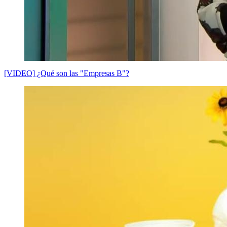
[VIDEO] ¿Qué son las "Empresas B"?