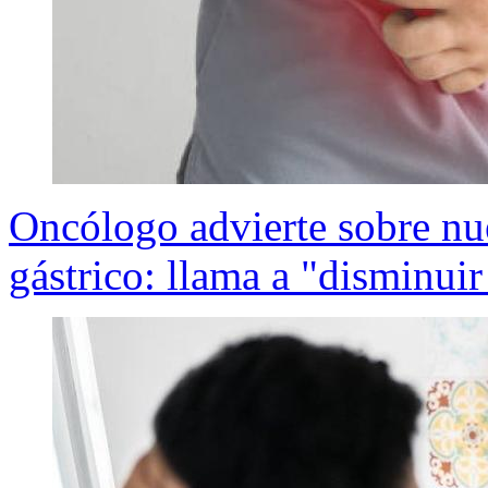
Oncólogo advierte sobre nue
gástrico: llama a "disminuir