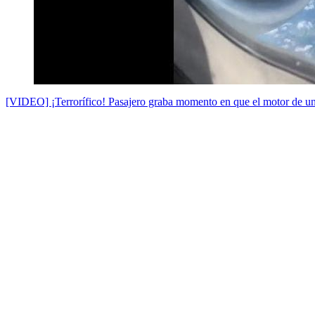
[VIDEO] ¡Terrorífico! Pasajero graba momento en que el motor de un 