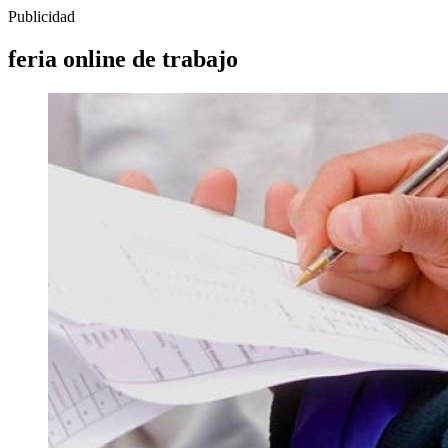
Publicidad
feria online de trabajo