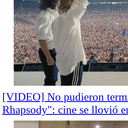
[VIDEO] No pudieron termi
Rhapsody": cine se llovió e