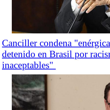
Canciller condena "enérgica
detenido en Brasil por raci
inaceptables"