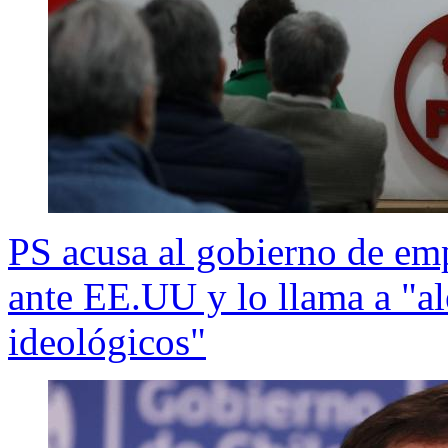
PS acusa al gobierno de em
ante EE.UU y lo llama a "al
ideológicos"