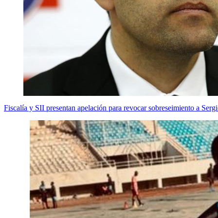
Fiscalía y SII presentan apelación para revocar sobreseimiento a Serg