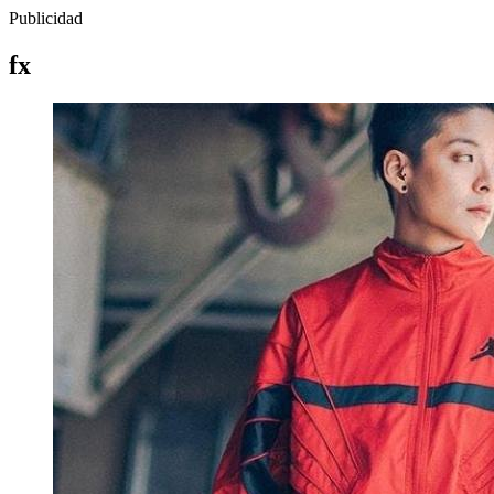
Publicidad
fx