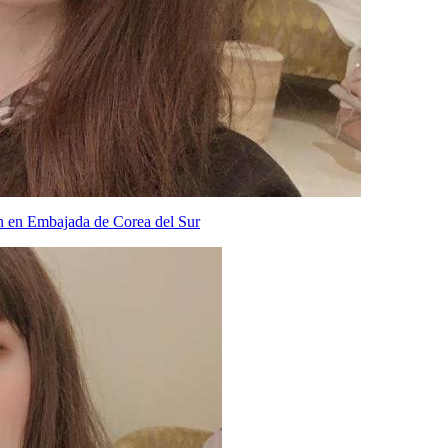
on en Embajada de Corea del Sur