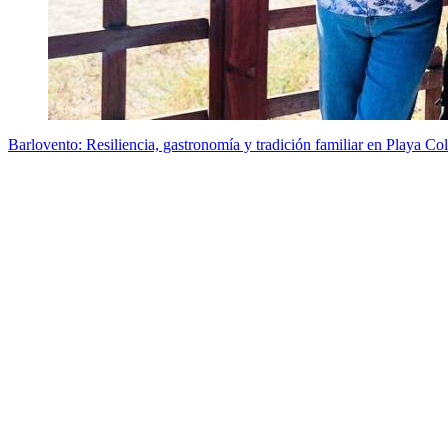
Barlovento: Resiliencia, gastronomía y tradición familiar en Playa Co