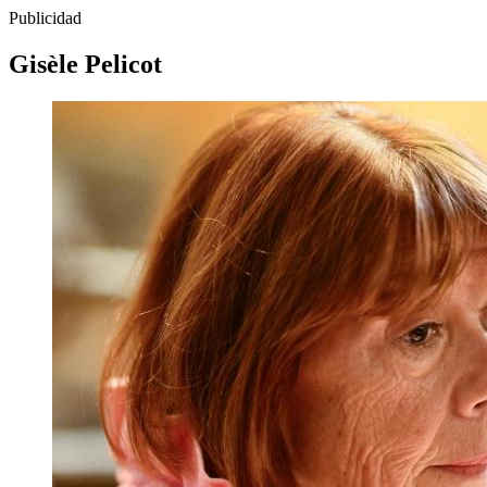
Publicidad
Gisèle Pelicot