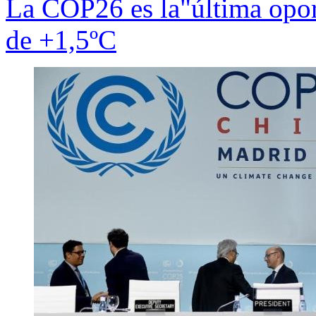
La COP26 es la"última opor
de +1,5ºC