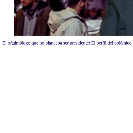
El oftalmólogo que no planeaba ser presidente: El perfil del polémico B