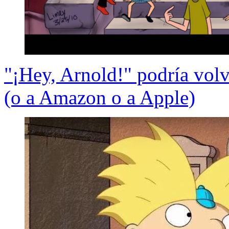
"¡Hey, Arnold!" podría volv
(o a Amazon o a Apple)