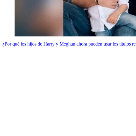
¿Por qué los hijos de Harry y Meghan ahora pueden usar los títulos rea