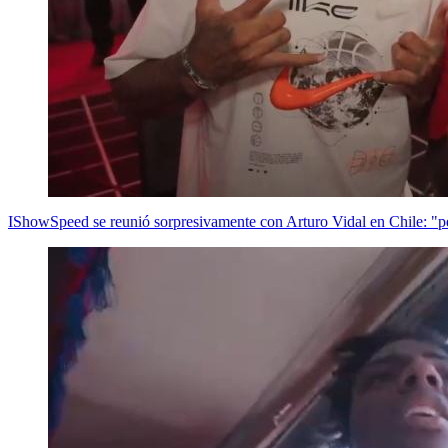
IShowSpeed se reunió sorpresivamente con Arturo Vidal en Chile: "pe