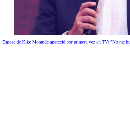
Esposa de Kike Morandé apareció por primera vez en TV: "No me hu