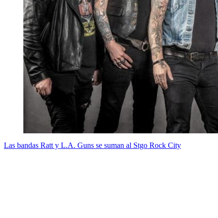
Las bandas Ratt y L.A. Guns se suman al Stgo Rock City