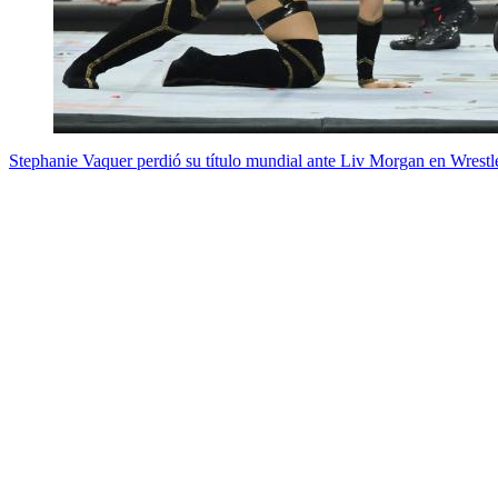
Stephanie Vaquer perdió su título mundial ante Liv Morgan en Wrest