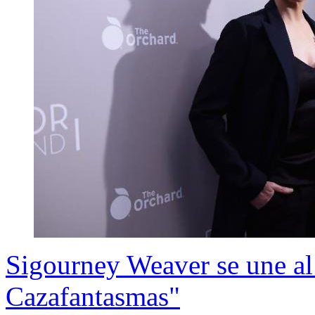
Sigourney Weaver se une al
Cazafantasmas"