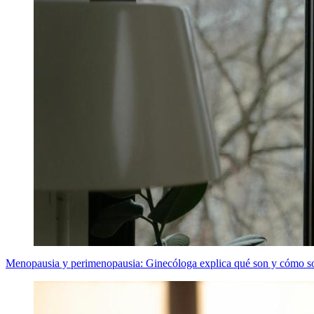
Menopausia y perimenopausia: Ginecóloga explica qué son y cómo so