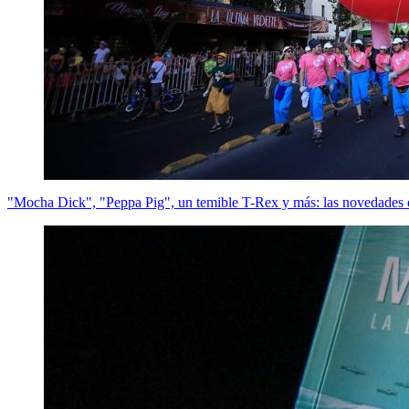
"Mocha Dick", "Peppa Pig", un temible T-Rex y más: las novedades 