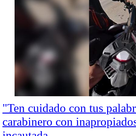
"Ten cuidado con tus palabr
carabinero con inapropiado
incautada