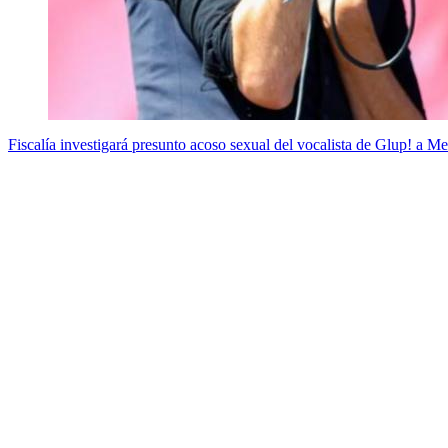
Fiscalía investigará presunto acoso sexual del vocalista de Glup! a 