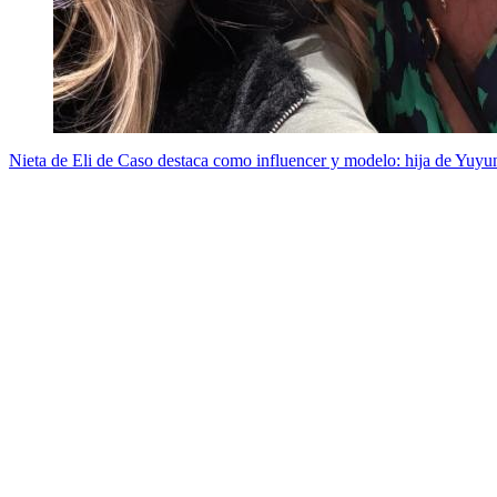
Nieta de Eli de Caso destaca como influencer y modelo: hija de Yuyun