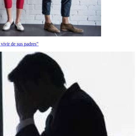
 vivir de sus padres"