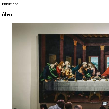
Publicidad
óleo